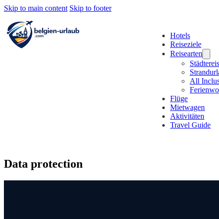
Skip to main content
Skip to footer
Hotels
Reiseziele
Reisearten
Städterei
Strandur
All Inclu
Ferienw
Flüge
Mietwagen
Aktivitäten
Travel Guide
Data protection